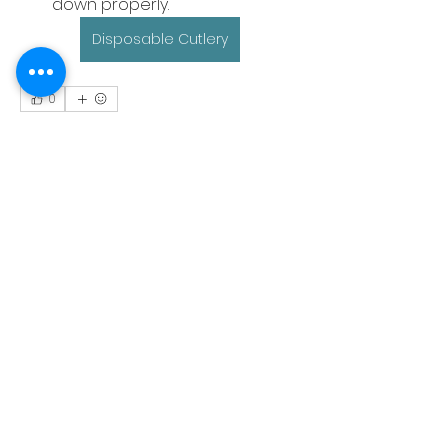
down properly.
Disposable Cutlery
0
0
6
Suggested post
Join
Kajal Khomane
10 days ago
·
posted in
Promoção da Segurança e
Saúde
Home Healthcare
Common home healthcare 
services
Skilled nursing:
 Wound care, 
medication administration, 