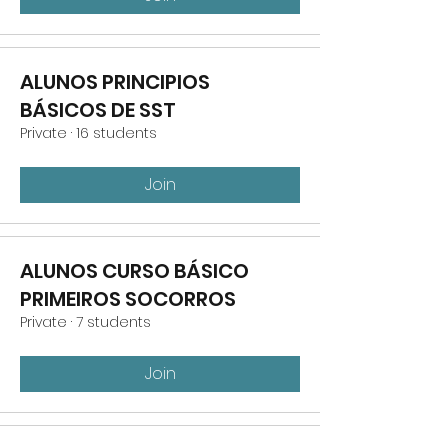
ALUNOS PRINCIPIOS
BÁSICOS DE SST
Private
·
16 students
Join
ALUNOS CURSO BÁSICO
PRIMEIROS SOCORROS
Private
·
7 students
Join