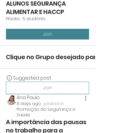
ALUNOS SEGURANÇA
ALIMENTAR E HACCP
Private
·
5 students
Join
Clique no Grupo desejado para visualizar o
Suggested post
Join
Ana Paulo
8 days ago
·
posted in
Promoção da Segurança e
Saúde
A importância das pausas
no trabalho para a