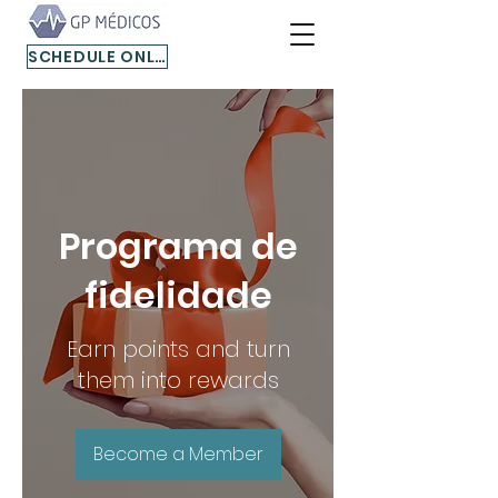
SCHEDULE ONLINE
Programa de
fidelidade
Earn points and turn
them into rewards
Become a Member