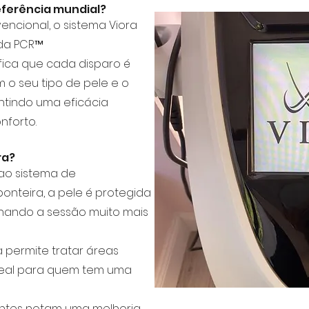
referência mundial?
encional, o sistema Viora
ada PCR™
nifica que cada disparo é
 o seu tipo de pele e o
ntindo uma eficácia
nforto.
ra?
 ao sistema de
onteira, a pele é protegida
rnando a sessão muito mais
a permite tratar áreas
deal para quem tem uma
lientes notam uma melhoria