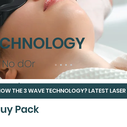
TECHNOLOGY
, No d
O
r
e Price
OW THE 3 WAVE TECHNOLOGY? LATEST LASER
Buy Pack