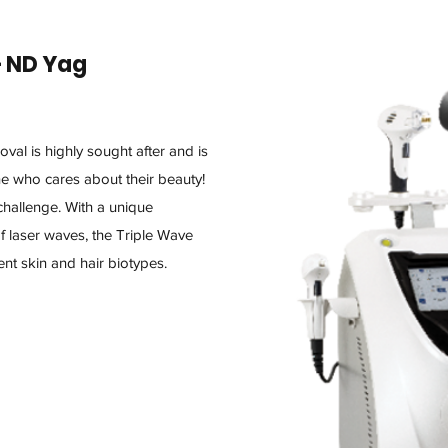
+ ND Yag
oval is highly sought after and is
one who cares about their beauty!
challenge. With a unique
 laser waves, the Triple Wave
rent skin and hair biotypes.