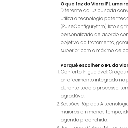
O que faz do Viora IPL uma 
Diferente da luz pulsada conv
utiliza a tecnologia patente
(PulseConfigurythm). Isto sig
personalizado de acordo com
objetivo do tratamento, gara
superior com o máximo de co
Porquê escolher o IPL da Vio
Conforto Inigualável: Graças
arrefecimento integrado na p
durante todo o processo, to
agradável.
Sessões Rápidas: A tecnologi
maiores em menos tempo, i
agenda preenchida.
Resultados Visíveis: Muitos c