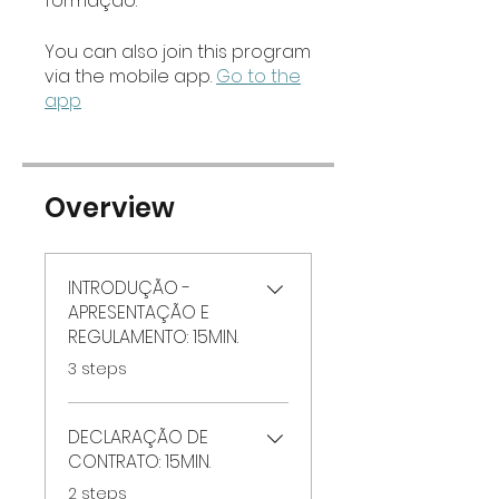
formação.
You can also join this program
via the mobile app.
Go to the
app
Overview
INTRODUÇÃO -
APRESENTAÇÃO E
REGULAMENTO: 15MIN.
.
3 steps
DECLARAÇÃO DE
CONTRATO: 15MIN.
.
2 steps