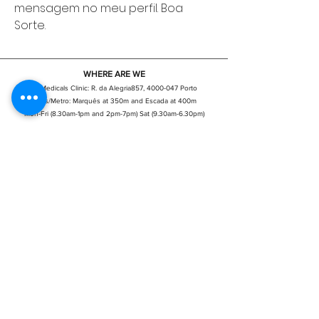
mensagem no meu perfil. Boa 
Sorte.
WHERE ARE WE
GPMedicals Clinic:
R. da Alegria
857,
4000-047
Porto
Parks/Metro: Marquês at 350m and Escada at 400m
Mon-Fri (8.30am-1pm and 2pm-7pm) Sat (9.30am-6.30pm)
WE ARE A CERTIFIED ENTITY
Privacy Policy
|
Terms of Use
|
code of Conduct
|
Complaint book
© Copyright GPMedics | Gagliardini & Patrício, Lda. Porto Portugal | All rights reserved 2010