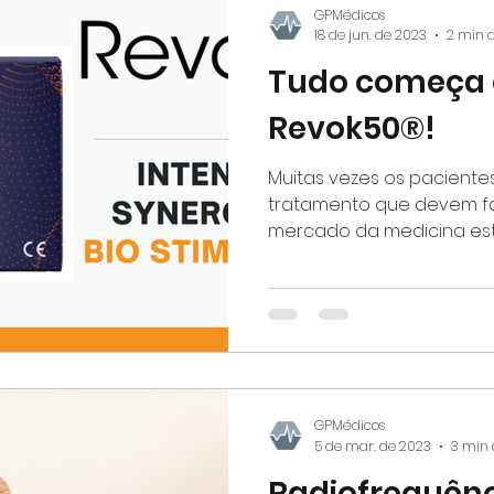
GPMédicos
18 de jun. de 2023
2 min d
Tudo começa
Revok50®!
Muitas vezes os paciente
tratamento que devem faz
mercado da medicina es
muitas...
GPMédicos
5 de mar. de 2023
3 min 
Radiofrequênc