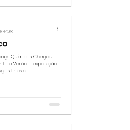
e leitura
co
ings Químicos Chegou a
ante o Verão a exposição
as finas e...