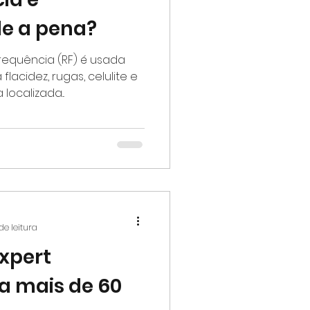
le a pena?
frequência (RF) é usada
lacidez, rugas, celulite e
ocalizada...
de leitura
xpert
ra mais de 60