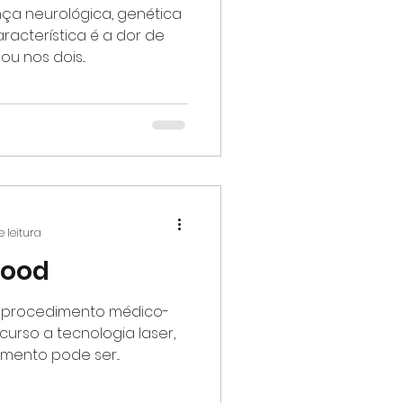
a neurológica, genética
aracterística é a dor de
u nos dois...
 leitura
wood
m procedimento médico-
curso a tecnologia laser,
mento pode ser...