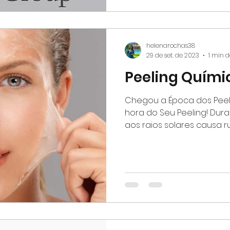
helenarochas38
29 de set. de 2023
1 min d
Peeling Quími
Chegou a Época dos Peel
hora do Seu Peeling! Dur
aos raios solares causa rug