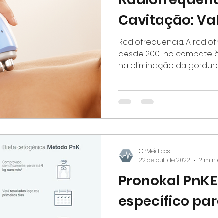
Cavitação: Va
Radiofrequencia: A radio
desde 2001 no combate à f
na eliminação da gordura l
GPMédicos
22 de out. de 2022
2 min 
Pronokal PnKE
específico pa