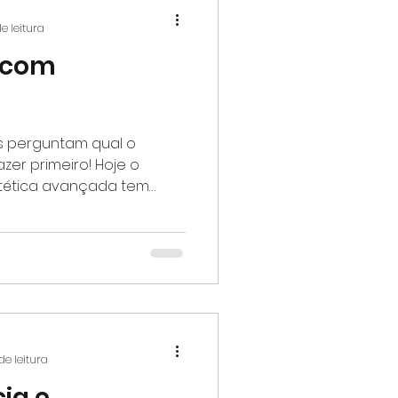
e leitura
 com
s perguntam qual o
er primeiro! Hoje o
tética avançada tem
de leitura
ia e