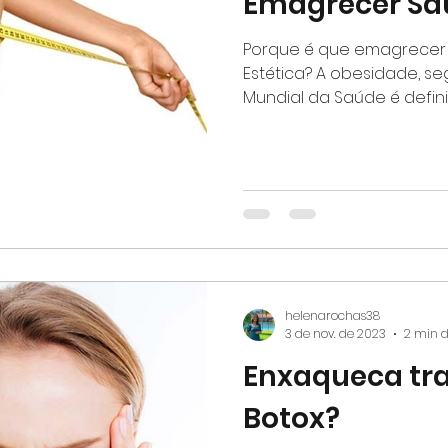
Emagrecer Sa
star
Porque é que emagrecer
Estética? A obesidade, 
Mundial da Saúde é defin
helenarochas38
3 de nov. de 2023
2 min d
Enxaqueca tr
Botox?