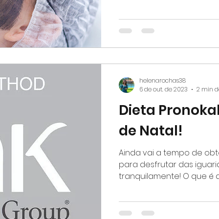
helenarochas38
6 de out. de 2023
2 min d
Dieta Pronokal
de Natal!
Ainda vai a tempo de ob
para desfrutar das iguari
tranquilamente! O que é 
de...