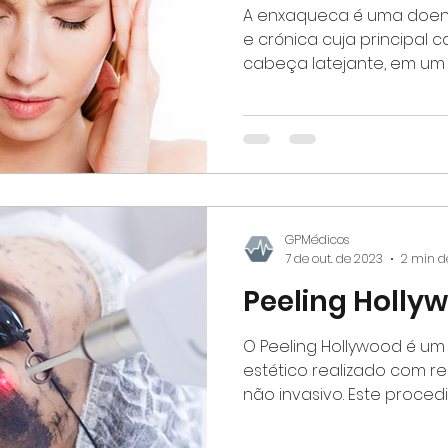
A enxaqueca é uma doenç
e crónica cuja principal c
cabeça latejante, em um o
GPMédicos
7 de out. de 2023
2 min de
Peeling Holly
O Peeling Hollywood é u
estético realizado com re
não invasivo. Este procedi