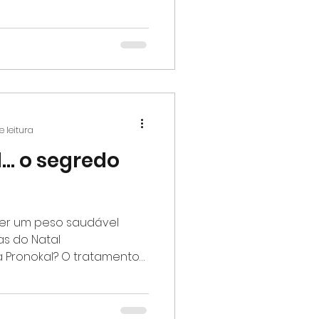
e leitura
... o segredo
ter um peso saudável
as do Natal
a Pronokal? O tratamento