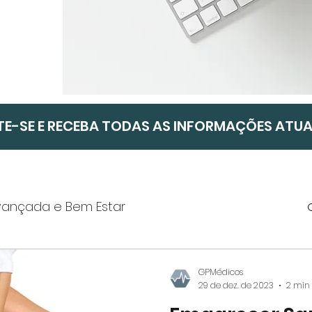
TE-SE E RECEBA TODAS AS INFORMAÇÕES ATU
Avançada e Bem Estar
o
Atestados Médicos e Psicotécnicos
GPMédicos
29 de dez. de 2023
2 min 