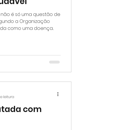
udável
 não é só uma questão de
segundo a Organização
ida como uma doença...
e leitura
atada com