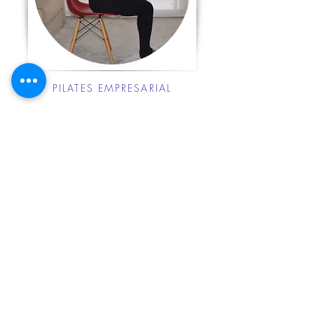
PILATES EMPRESARIAL
Especialista de Pilates em Grupo
aplicado às empresas
PACK de Sessões Pilates na sua
Empresa
Prevenção e Tratamento de Lesões
Músculo-Esqueléticas
Saiba mais