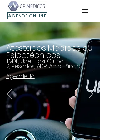
AGENDE ONLINE
Atestados Médicos ou
Psicotécnic
os
TVDE, Uber, Taxi, Grupo
2,
Pesados, ADR, Ambulâ
nci
a
Agende Já