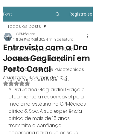
Post
Registre-se
Todos os posts
GPMédicos
Todos os posts
11 de mar. de 2021
1 min de leitura
Entrevista com a Dra
Estética Avançada e Bem Estar
Joana Gagliardini em
Emagrecimento e Nutrição
Porto Canal
Atestados Médicos e Psicotécnicos
Atualizado:
14 de mar. de 2023
Consultas, Saúde e Bem Estar
Avaliado com NaN de 5 estrelas.
A Dra Joana Gagliardini Graça é 
atualmente a responsável pela 
medicina estétina na GPMédicos 
clínica & Spa. A sua experiência 
clínica de mais de 15 anos 
transmite a confiança 
necessária para que os seus 