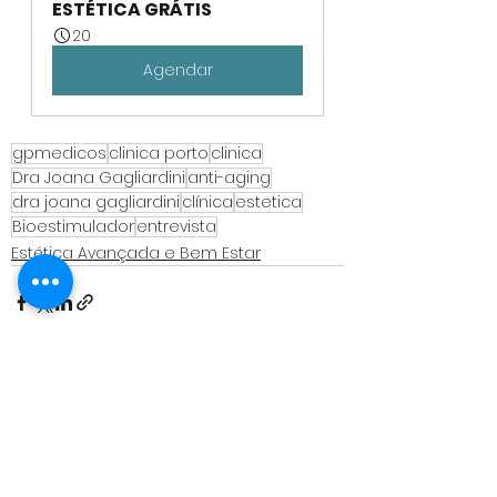
ESTÉTICA GRÁTIS
20
Agendar
gpmedicos
clinica porto
clinica
Dra Joana Gagliardini
anti-aging
dra joana gagliardini
clínica
estetica
Bioestimulador
entrevista
Estética Avançada e Bem Estar
Ver tudo
Posts recentes