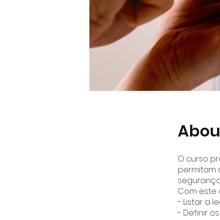
Abou
O curso p
permitam 
segurança,
Com este 
- Listar a 
- Definir 