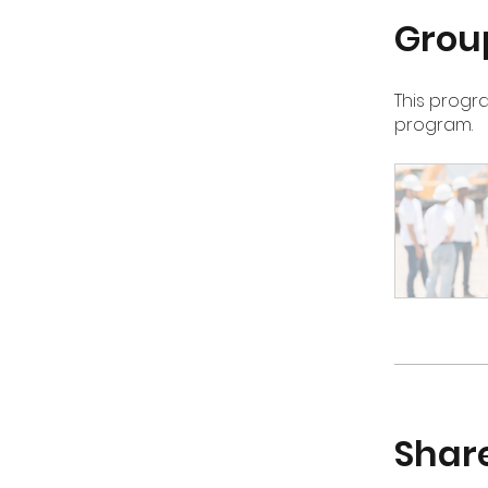
Grou
This progr
program.
Shar