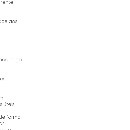
rrente
ace aos
nda larga
 as
om
 úteis,
 de forma
os,
ndo o