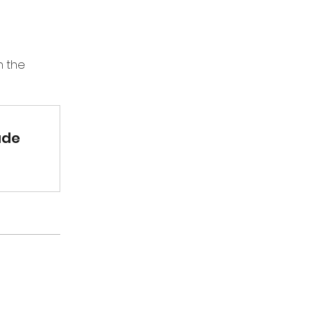
n the
úde