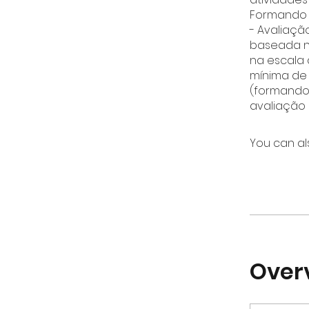
Formando a
- Avaliaçã
baseada n
na escala 
mínima de 
(formando
You can al
Over