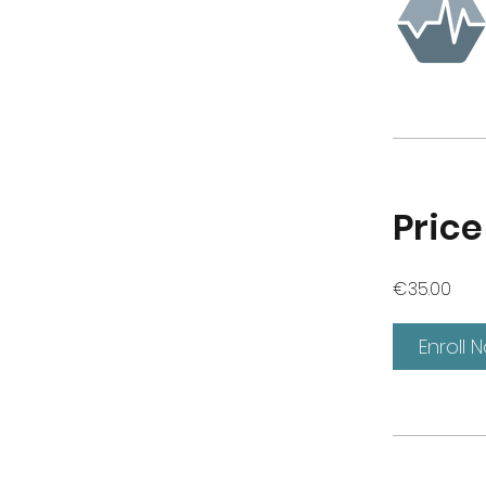
Price
€35.00
Enroll 