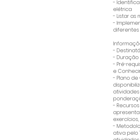
- Identifi
elétrica
- Listar a
- Impleme
diferentes 
Informaçõe
- Destinat
- Duração
- Pré-requ
e Conheci
- Plano de
disponibil
atividades
ponderaçã
- Recurso
apresentaçõ
exercícios
- Metodolo
ativa pelo
atividades