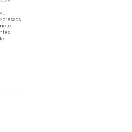
va,
expressas
 nota
entes
de