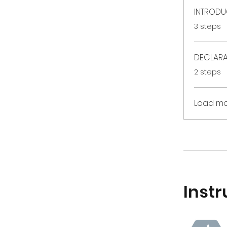
.
3 steps
DECLARA
.
2 steps
Load m
Instr