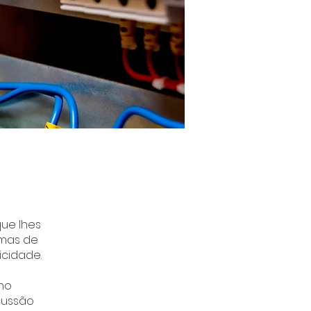
ue lhes
rmas de
icidade.
lho
ocussão