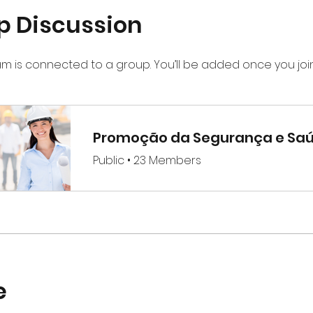
p Discussion
am is connected to a group. You’ll be added once you joi
Promoção da Segurança e Sa
Public
•
23 Members
e