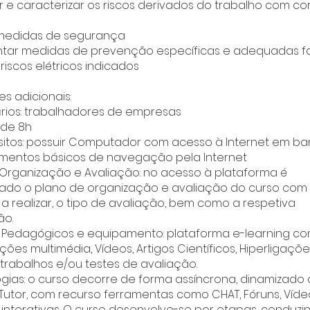
car e caracterizar os riscos derivados do trabalho com co
s medidas de segurança
ntar medidas de prevenção específicas e adequadas f
riscos elétricos indicados
s adicionais:
ários: trabalhadores de empresas
 de 8h
isitos: possuir Computador com acesso à Internet em ba
mentos básicos de navegação pela Internet
 Organização e Avaliação: no acesso à plataforma é
izado o plano de organização e avaliação do curso com
 a realizar, o tipo de avaliação, bem como a respetiva
o.
s Pedagógicos e equipamento: plataforma e-learning c
es multimédia, Vídeos, Artigos Científicos, Hiperligações
, trabalhos e/ou testes de avaliação.
gias: o curso decorre de forma assíncrona, dinamizado
 Tutor, com recurso ferramentas como CHAT, Fóruns, Víde
 interativas. O curso desenvolve-se por etapas, conduzi