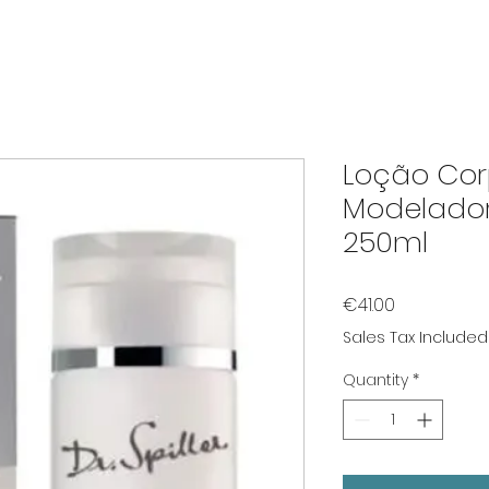
Loção Cor
Modeladora
250ml
Price
€41.00
Sales Tax Included
Quantity
*