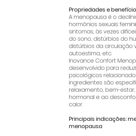
Propriedades e benefíc
A menopausa é o declínio
hormônios sexuais femin
sintomas, às vezes difíce
do sono, distúrbios do h
distúrbios da circulação
autoestima, etc.
Inovance Confort Menop
desenvolvido para reduzir
psicológicos relacionad
ingredientes são especi
relaxamento, bem-estar, 
hormonal e ao desconfo
calor.
Principais indicações: m
menopausa