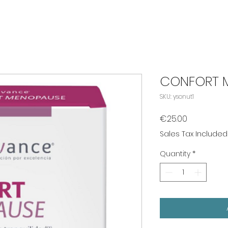
CONFORT 
SKU: ysonut1
Price
€25.00
Sales Tax Included
Quantity
*