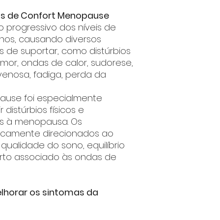
ios de Confort Menopause
 progressivo dos níveis de
inos, causando diversos
is de suportar, como distúrbios
umor, ondas de calor, sudorese,
 venosa, fadiga, perda da
ause foi especialmente
 distúrbios físicos e
os à menopausa. Os
ficamente direcionados ao
qualidade do sono, equilíbrio
rto associado às ondas de
elhorar os sintomas da