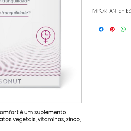
IMPORTANTE - E
Como tomar Conf
Recomenda-se tom
com um copo de á
Precauções
Os suplementos a
usados ​​como sub
equilibrada e vari
saudável. Não exc
recomendada. Man
crianças pequena
Não recomendado 
amamentando, cri
usar em caso de 
seu médico ou far
tomando antidepr
omfort é um suplemento
atos vegetais, vitaminas, zinco,