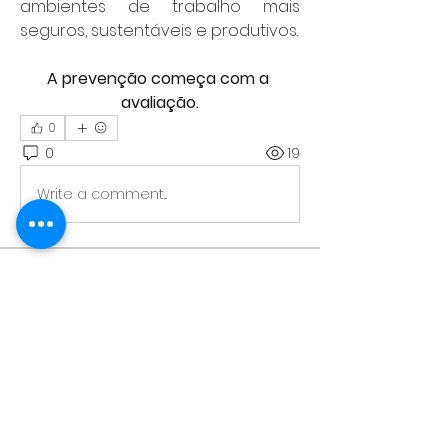
ambientes de trabalho mais 
seguros, sustentáveis e produtivos.
A prevenção começa com a 
avaliação.
0
0
19
Write a comment...
Informações
Este grupo vai ajudar as empresas
e clientes a conhecerem me
...
Leia Mais
membros
barbara.oliveira
Seguir
barbara.oliveira