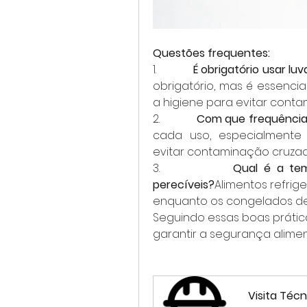
Questões frequentes:
1.            
É obrigatório usar l
obrigatório, mas é essenci
a higiene para evitar conta
2.            
Com que frequência 
cada uso, especialmente 
evitar contaminação cruzad
3.            
Qual é a tem
perecíveis?
Alimentos refrig
enquanto os congelados dev
Seguindo essas boas prátic
garantir a segurança alime
Visita Técn