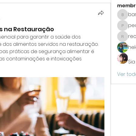
membr
bar
barbara
4
ped
as na Restauração
pedro.f
re
encial para garantir a saúde dos 
recurs
dos alimentos servidos na restauração. 
he
as práticas de segurança alimentar é 
as contaminações e intoxicações 
Sia
Ver tod