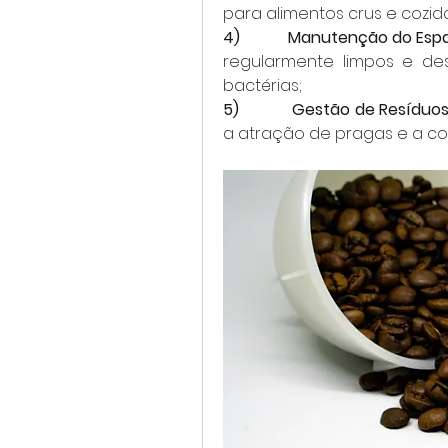
para alimentos crus e cozid
4)            Manutenção do Es
regularmente limpos e des
bactérias;
5)            Gestão de Resíduo
a atração de pragas e a c