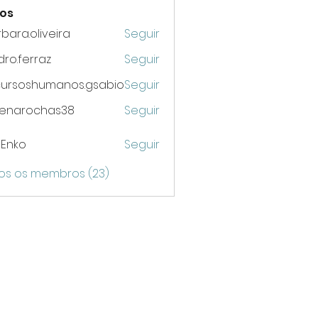
os
bara.oliveira
Seguir
.oliveira
ro.ferraz
Seguir
erraz
cursoshumanos.gsabio
Seguir
oshumanos.gsabio
lenarochas38
Seguir
 Enko
Seguir
os os membros (23)