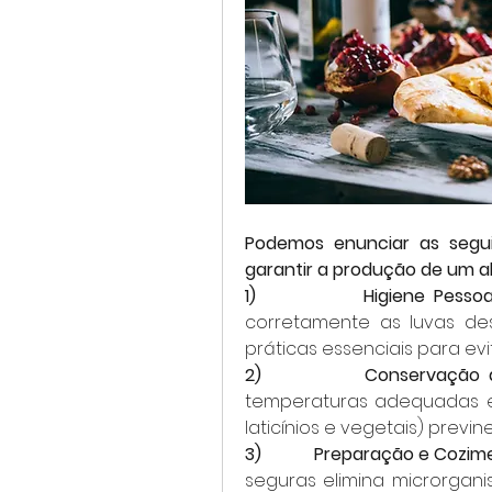
Podemos enunciar as segui
garantir a produção de um a
1)            Higiene Pessoa
corretamente as luvas desc
práticas essenciais para ev
2)            Conservação 
temperaturas adequadas e 
laticínios e vegetais) prev
3)            Preparação e Cozi
seguras elimina microrganis