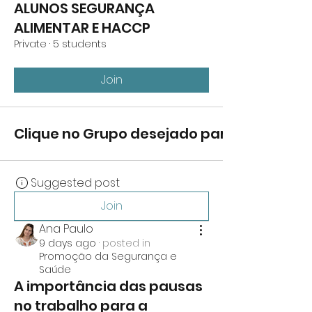
ALUNOS SEGURANÇA
ALIMENTAR E HACCP
Private
·
5 students
Join
Clique no Grupo desejado para visualizar o
Suggested post
Join
Ana Paulo
9 days ago
·
posted in
Promoção da Segurança e
Saúde
A importância das pausas
no trabalho para a