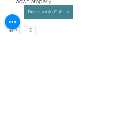
down properly.
Disposable Cutlery
0
0
6
Suggested post
Join
Kajal Khomane
11 days ago
·
posted in
Promoção da Segurança e
Saúde
Home Healthcare
Common home healthcare 
services
Skilled nursing:
 Wound care, 
medication administration, 