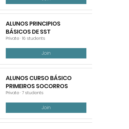
ALUNOS PRINCIPIOS
BÁSICOS DE SST
Private
·
16 students
Join
ALUNOS CURSO BÁSICO
PRIMEIROS SOCORROS
Private
·
7 students
Join