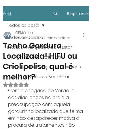
Post
Registre-se
Todos os posts
GPMédicos
Todos os posts
7 de set. de 2023
2 min de leitura
Tenho Gordura
Estética Avançada e Bem Estar
Localizada! HIFU ou
Emagrecimento e Nutrição
Criolipolise, qual é
Atestados Médicos e Psicotécnicos
melhor?
Consultas, Saúde e Bem Estar
Avaliado com NaN de 5 estrelas.
Com a chegada do Verão  e 
dos dias longos na praia a 
preocupação com aquela 
gordurinha localizada que teima 
em não desaparecer motiva a 
procura de tratamentos não 