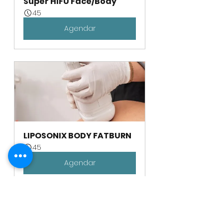
Super HIFU Face/Body
45
Agendar
LIPOSONIX BODY FATBURN
45
Agendar