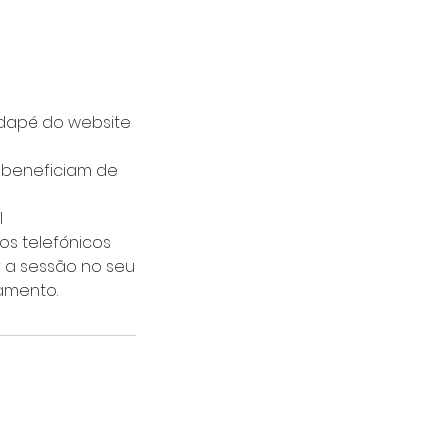
odapé do website
 beneficiam de
l
s telefónicos
r a sessão no seu
damento.