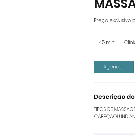
MASSA
Preço exclusivo 
45 min
4
Clin
5
m
i
Agendar
n
Descrição do
TIPOS DE MASSAGE
CABEÇAOU INDIAN