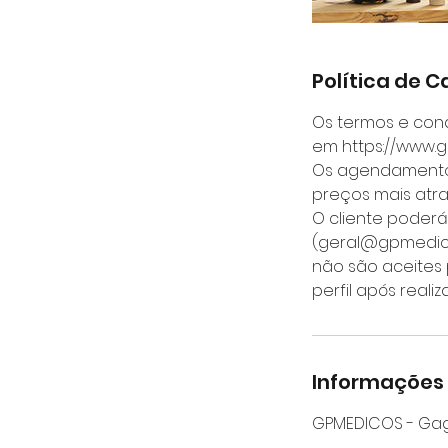
Política de 
Os termos e con
em https://www.
Os agendamentos
preços mais atr
O cliente poder
(geral@gpmedico
não são aceites 
perfil após real
Informações
GPMEDICOS - Gagli