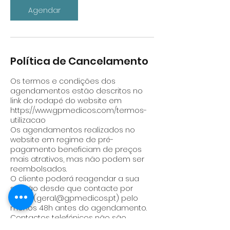
Agendar
Política de Cancelamento
Os termos e condições dos
agendamentos estão descritos no
link do rodapé do website em
https://www.gpmedicos.com/termos-
utilizacao
Os agendamentos realizados no
website em regime de pré-
pagamento beneficiam de preços
mais atrativos, mas não podem ser
reembolsados.
O cliente poderá reagendar a sua
sessão desde que contacte por
email (geral@gpmedicos.pt) pelo
menos 48h antes do agendamento.
Contactos telefónicos não são
aceites para este efeito. O cliente