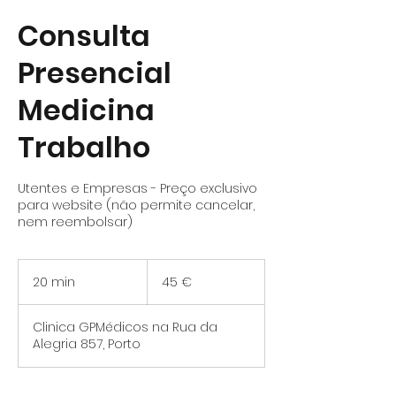
Consulta
Presencial
Medicina
Trabalho
Utentes e Empresas - Preço exclusivo
para website (não permite cancelar,
nem reembolsar)
45
euros
20 min
2
45 €
0
m
Clinica GPMédicos na Rua da
i
Alegria 857, Porto
n