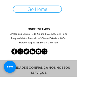
Go Home
ONDE ESTAMOS
GPMédicos Clínica:
R. da Alegria
857,
4000-047
Porto
Parques/Metro: Marquês a 350m e Eskada a 400m
Horário Seg-Sex (8.30-13h e 14h-19h)
QUALIDADE E CONFIANÇA NOS NOSSOS
SERVIÇOS
Política de Privacidade
|
Política de SST
|
Termos de Utilização
|
Código de Conduta
|
Livro de Reclamações