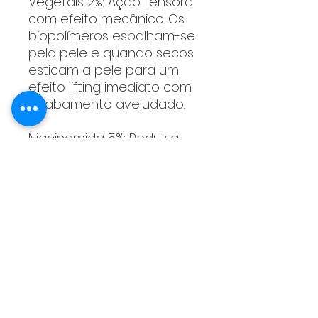
Vegetais 2%: Ação tensora
com efeito mecânico. Os
biopolímeros espalham-se
pela pele e quando secos
esticam a pele para um
efeito lifting imediato com
acabamento aveludado.
Niacinamida 5%: Reduz a
perda de água
transepidérmica. Possui
ação antioxidante, reduz a
vermelhidão e aumenta a
síntese de colágeno.
Ácido Hialurônico de Baixo
Peso Molecular 0,1%:
Penetra nas camadas
mais internas da pele,