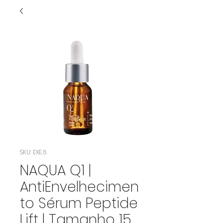
SKU: EXE.6
NAQUA Q1 |
AntiEnvelhecimen
to Sérum Peptide
Lift | Tamanho 15