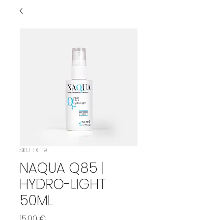
SKU: EXE.19
NAQUA Q85 |
HYDRO-LIGHT
50ML
Preço
15,00 €