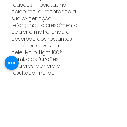
reações imediatas na
epiderme, aumentando a
sua oxigenação,
reforçando o crescimento
celular e melhorando a
absorção dos restantes
princípios ativos na
pele.Hydro-Light 100%:
Otimiza as funções
celulares. Melhora o
resultado final do
tratamento.Pró-Vitamina
B5 (D-pantenol): Calmante
e antiinflamatório. Promove
a proliferação celular,
reparando a função
barreira da pele e
prevenindo a perda de