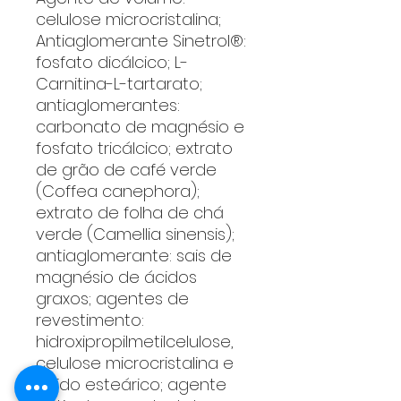
celulose microcristalina;
Antiaglomerante Sinetrol®:
fosfato dicálcico; L-
Carnitina-L-tartarato;
antiaglomerantes:
carbonato de magnésio e
fosfato tricálcico; extrato
de grão de café verde
(Coffea canephora);
extrato de folha de chá
verde (Camellia sinensis);
antiaglomerante: sais de
magnésio de ácidos
graxos; agentes de
revestimento:
hidroxipropilmetilcelulose,
celulose microcristalina e
ácido esteárico; agente