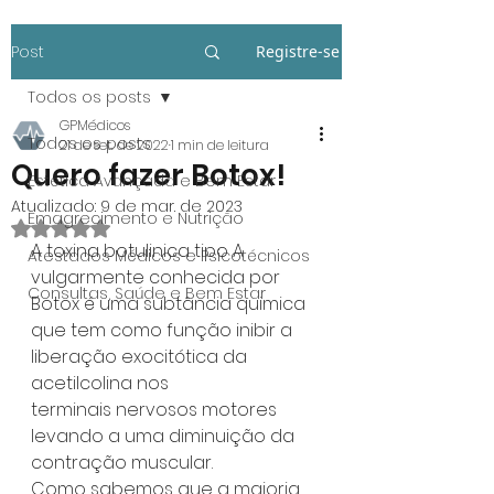
Post
Registre-se
Todos os posts
GPMédicos
Todos os posts
21 de set. de 2022
1 min de leitura
Quero fazer Botox!
Estética Avançada e Bem Estar
Atualizado:
9 de mar. de 2023
Emagrecimento e Nutrição
Avaliado com NaN de 5 estrelas.
A toxina botulinica tipo A 
Atestados Médicos e Psicotécnicos
vulgarmente conhecida por 
Consultas, Saúde e Bem Estar
Botox é uma subtância quimica 
que tem como função inibir a  
liberação exocitótica da 
acetilcolina nos
terminais nervosos motores 
levando a uma diminuição da 
contração muscular.
Como sabemos que a maioria 