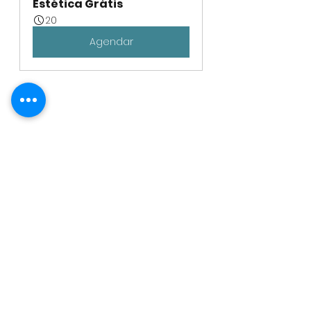
Estética Grátis
20
Agendar
gpmedicos
clinica porto
clinica
anti-aging
rugas
botox
rosto
Estética Avançada e Bem Estar
Ver tudo
Posts recentes