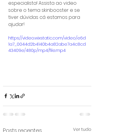
especialista! Assista ao video 
sobre o tema skinbooster e se 
tiver dúvidas cá estamos para 
ajudar!
https://video.wixstatic.com/video/e6d
1a7_0044d2b4140b4a82abe7a4c8cd
43409e/480p/mp4/file.mp4
Ver tudo
Posts recentes