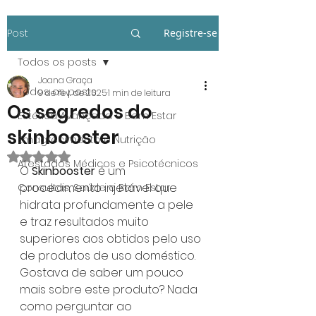
Post
Registre-se
Todos os posts
Joana Graça
Todos os posts
9 de fev. de 2025
1 min de leitura
Os segredos do
Estética Avançada e Bem Estar
skinbooster
Emagrecimento e Nutrição
Avaliado com NaN de 5 estrelas.
Atestados Médicos e Psicotécnicos
O 
Skinbooster
 é um 
procedimento injetável que 
Consultas, Saúde e Bem Estar
hidrata profundamente a pele 
e traz resultados muito 
superiores aos obtidos pelo uso 
de produtos de uso doméstico.
Gostava de saber um pouco 
mais sobre este produto? Nada 
como perguntar ao 