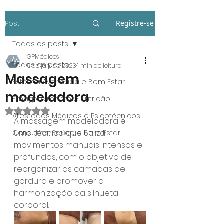
Post
Registre-se
Todos os posts
GPMédicos
Todos os posts
6 de jan. de 2023
1 min de leitura
Massagem
Estética Avançada e Bem Estar
modeladora
Emagrecimento e Nutrição
Avaliado com NaN de 5 estrelas.
Atestados Médicos e Psicotécnicos
A massagem modeladora é 
uma técnica que utiliza 
Consultas, Saúde e Bem Estar
movimentos manuais intensos e 
profundos, com o objetivo de 
reorganizar as camadas de 
gordura e promover a 
harmonização da silhueta 
corporal. 