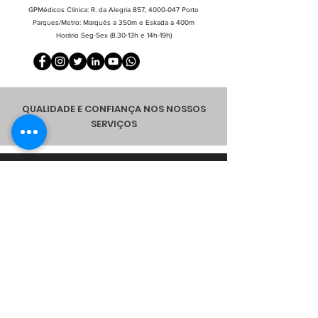
GPMédicos Clínica:
R. da Alegria
857,
4000-047
Porto
Parques/Metro: Marquês a 350m e Eskada a 400m
Horário Seg-Sex (8.30-13h e 14h-19h)
QUALIDADE E CONFIANÇA NOS NOSSOS
SERVIÇOS
Política de Privacidade
|
Política de SST
|
Termos de Utilização
|
Código de Conduta
|
Livro de Reclamações
© Copyright GPMédicos | Gaglia
rdini & Patrício, Lda. Porto Portugal | Todos os direitos reservados 2010