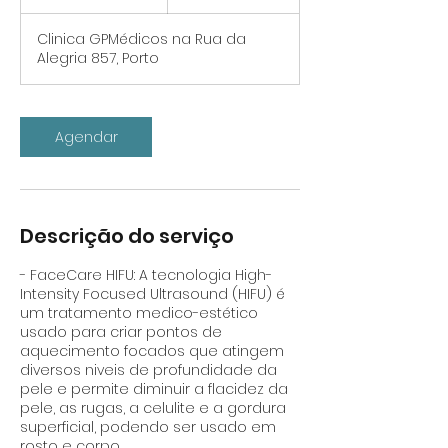
5
m
Clinica GPMédicos na Rua da
i
Alegria 857, Porto
n
Agendar
Descrição do serviço
- FaceCare HIFU: A tecnologia High-
Intensity Focused Ultrasound (HIFU) é
um tratamento medico-estético
usado para criar pontos de
aquecimento focados que atingem
diversos niveis de profundidade da
pele e permite diminuir a flacidez da
pele, as rugas, a celulite e a gordura
superficial, podendo ser usado em
rosto e corpo.