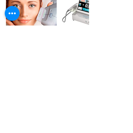
Política de Cancelamento
Os termos e condições dos
agendamentos estão descritos no
link do rodapé do website em
https://www.gpmedicos.com/termos-
utilizacao
Os agendamentos realizados no
website em regime de pré-
pagamento beneficiam de preços
mais atrativos, mas não podem ser
reembolsados.
O cliente poderá reagendar a sua
sessão desde que contacte por