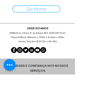
Go Home
ONDE ESTAMOS
GPMédicos Clínica:
R. da Alegria
857,
4000-047
Porto
Parques/Metro: Marquês a 350m e Eskada a 400m
Horário Seg-Sex (8.30-13h e 14h-19h)
QUALIDADE E CONFIANÇA NOS NOSSOS
SERVIÇOS
Política de Privacidade
|
Política de SST
|
Termos de Utilização
|
Código de Conduta
|
Livro de Reclamações