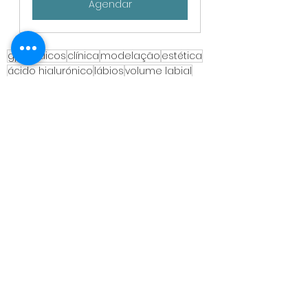
Agendar
gpmedicos
clínica
modelação
estética
ácido hialurónico
lábios
volume labial
face
harmonização
simetria
Estética Avançada e Bem Estar
Ver tudo
Posts recentes