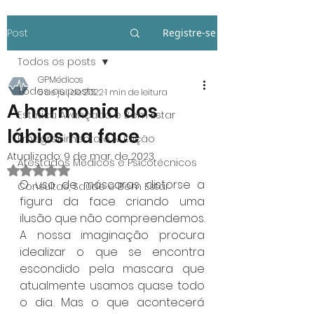
Post
Registre-se
Todos os posts
GPMédicos
Todos os posts
5 de jul. de 2022
1 min de leitura
A harmonia dos
Estética Avançada e Bem Estar
lábios na face
Emagrecimento e Nutrição
Atualizado:
9 de mar. de 2023
Atestados Médicos e Psicotécnicos
Avaliado com NaN de 5 estrelas.
O uso de máscaras distorse a 
Consultas, Saúde e Bem Estar
figura da face criando uma 
ilusão que não compreendemos. 
A nossa imaginação procura 
idealizar o que se encontra 
escondido pela mascara que 
atualmente usamos quase todo 
o dia. Mas o que acontecerá 